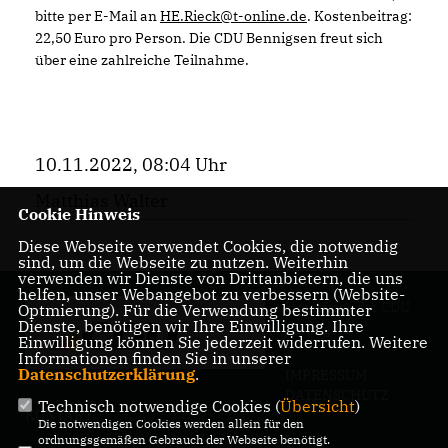
bitte per E-Mail an
HE.Rieck@t-online.de
. Kostenbeitrag:
22,50 Euro pro Person. Die CDU Bennigsen freut sich
über eine zahlreiche Teilnahme.
10.11.2022, 08:04 Uhr
Matthias Walter
Cookie Hinweis
Diese Webseite verwendet Cookies, die notwendig
sind, um die Webseite zu nutzen. Weiterhin
verwenden wir Dienste von Drittanbietern, die uns
helfen, unser Webangebot zu verbessern (Website-
Homepage der CDU
Optmierung). Für die Verwendung bestimmter
Dienste, benötigen wir Ihre Einwilligung. Ihre
Bennigsen
Einwilligung können Sie jederzeit widerrufen. Weitere
Informationen finden Sie in unserer
Datenschutzerklärung
.
IMPRESSUM
DATENSCHUTZ
Technisch notwendige Cookies (
Übersicht
)
KONTAKT
Die notwendigen Cookies werden allein für den
ordnungsgemäßen Gebrauch der Webseite benötigt.