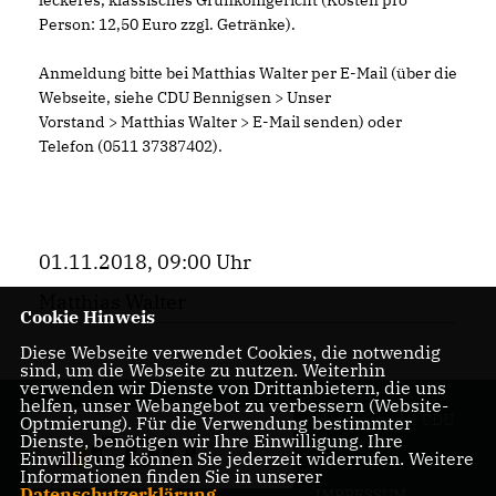
leckeres, klassisches Grünkohlgericht (Kosten pro
Person: 12,50 Euro zzgl. Getränke).
Anmeldung bitte bei Matthias Walter per E-Mail (über die
Webseite, siehe CDU Bennigsen > Unser
Vorstand > Matthias Walter > E-Mail senden) oder
Telefon (0511 37387402).
01.11.2018, 09:00 Uhr
Matthias Walter
Cookie Hinweis
Diese Webseite verwendet Cookies, die notwendig
sind, um die Webseite zu nutzen. Weiterhin
verwenden wir Dienste von Drittanbietern, die uns
helfen, unser Webangebot zu verbessern (Website-
Homepage der CDU
Optmierung). Für die Verwendung bestimmter
Dienste, benötigen wir Ihre Einwilligung. Ihre
Bennigsen
Einwilligung können Sie jederzeit widerrufen. Weitere
Informationen finden Sie in unserer
Datenschutzerklärung
.
IMPRESSUM